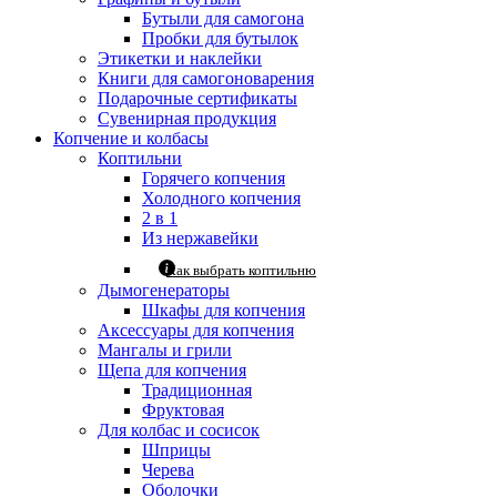
Бутыли для самогона
Пробки для бутылок
Этикетки и наклейки
Книги для самогоноварения
Подарочные сертификаты
Сувенирная продукция
Копчение и колбасы
Коптильни
Горячего копчения
Холодного копчения
2 в 1
Из нержавейки
Как выбрать коптильню
Дымогенераторы
Шкафы для копчения
Аксессуары для копчения
Мангалы и грили
Щепа для копчения
Традиционная
Фруктовая
Для колбас и сосисок
Шприцы
Черева
Оболочки