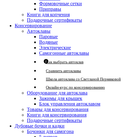
Формовочные сетки
Приправы
Книги для копчения
Подарочные сертификаты
Консервирование
Автоклавы
Паровые
Водяные
Электрические
Самогонные автоклавы
Как выбрать автоклав
Сравнить автоклавы
Школа автоклава со Светланой Пермяковой
Онлайн-курс по консервированию
Оборудование для автоклава
Зажимы для крышек
Блок управления автоклавом
Товары для консервирования
Книги для консервирования
Подарочные сертификаты
Дубовые бочки и кадки
Бочонки для самогона
5 литров