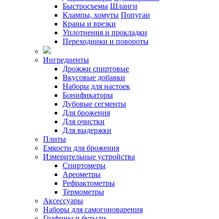
Быстросъемы
Шланги
Клампы, хомуты
Попугаи
Краны и врезки
Уплотнения и прокладки
Переходники и повороты
Ингредиенты
Дрожжи спиртовые
Вкусовые добавки
Наборы для настоек
Бонификаторы
Дубовые сегменты
Для брожения
Для очистки
Для выдержки
Плиты
Емкости для брожения
Измерительные устройства
Спиртомеры
Ареометры
Рефрактометры
Термометры
Аксессуары
Наборы для самогоноварения
Графины и бутыли