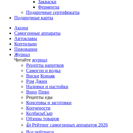
Закваски
Ферменты
Подарочные сертификаты
Подарочные карты
Акции
Самогонные аппараты
Автоклавы
Коптильни
Пивоварни
Журнал
Читайте
журнал
Рецепты напитков
Самогон и водка
Виски
Коньяк
Ром
Джин
Наливки и настойки
Вино
Пиво
Рецепты еды
Консервы и заготовки
Копчености
Колбасы
Сыр
Обзоры товаров
👍 Рейтинг самогонных аппаратов 2026
Все рейтинги