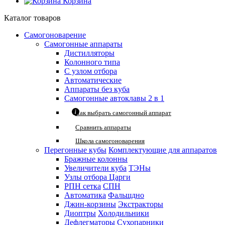
Корзина
Каталог товаров
Самогоноварение
Самогонные аппараты
Дистилляторы
Колонного типа
С узлом отбора
Автоматические
Аппараты без куба
Самогонные автоклавы 2 в 1
Как выбрать самогонный аппарат
Сравнить аппараты
Школа самогоноварения
Перегонные кубы
Комплектующие для аппаратов
Бражные колонны
Увеличители куба
ТЭНы
Узлы отбора
Царги
РПН сетка
СПН
Автоматика
Фальшдно
Джин-корзины
Экстракторы
Диоптры
Холодильники
Дефлегматоры
Сухопарники