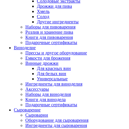
Солодовые экстракты
Дрожжи для пива
Хмель
Солод
Другие ингредиенты
Наборы для пивоварения
Розлив и хранение пива
Книги для пивоварения
Подарочные сертификаты
Виноделие
Прессы и другое оборудование
Емкости для брожения
Винные дрожжи
Для красных вин
Для белых вин
Универсальные
Ингредиенты для виноделия
Аксессуары
Наборы для виноделия
Книги для винодела
Подарочные сертификаты
Сыроварение
Сыроварни
Оборудование для сыроварения
Ингредиенты для сыроварения