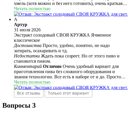
фото - Жигулевское из набора, купленного в РД, 10 день
хмель (хотя можно и без него готовить), очень краткая
после покупки набора.
инструкция:-). При варке сусла появляется приятный
Читать полностью
запах как в пекарне. Пахнет хлебом.
А
Артур
31 июля 2026
Экстракт солодовый СВОЯ КРУЖКА Ячменное
классическое
Достоинства
Просто, удобно, понятно, не надо
затирать, осахаривать и тд.
Недостатки
Ждать пока созреет. Но от этого пиво и
становится пивом.
Комментарий
Отлично
Очень удобный вариант для
приготовления пива без сложного оборудования и
знания технологии. Все есть в наборе от и до. Просто
следуйте инструкции и получится пиво уровня дорогого
Читать полностью
паба
Все отзывы
Только этот вариант
Вопросы
3