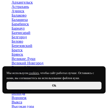
Архангельск
Астрахань
Ачинск
Балаково
Балашиха
Барабинск
Барнаул
Бахчисарай
Белгород
Белово
Березовский
Братск
Брянск
Великие Луки
Великий Новгород
Великий Устюг
Владивосток
Мы используем
cookies
, чтобы сайт работал лучше. Оставаясь с
Владикавказ
нами, вы соглашаетесь на использование файлов куки.
Владимир
Волгоград
Ok
Волгодонск
Вологда
Воронеж
Выкса
Высокая гора