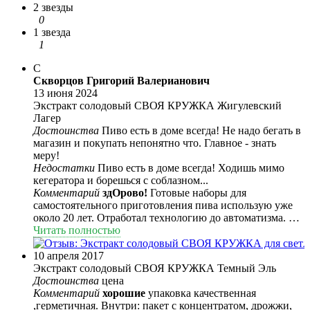
2 звезды
0
1 звезда
1
С
Скворцов Григорий Валерианович
13 июня 2024
Экстракт солодовый СВОЯ КРУЖКА Жигулевский
Лагер
Достоинства
Пиво есть в доме всегда! Не надо бегать в
магазин и покупать непонятно что. Главное - знать
меру!
Недостатки
Пиво есть в доме всегда! Ходишь мимо
кегератора и борешься с соблазном...
Комментарий
здОрово!
Готовые наборы для
самостоятельного приготовления пива использую уже
около 20 лет. Отработал технологию до автоматизма. От
начала приготовления до готового продукта - всего 10-
Читать полностью
14 дней. Последние 8 лет для карбонизации использую
холодильник - кегератор и углекислоту - так процесс
10 апреля 2017
приготовления ускоряется всего до 10 дней.(7-9 дней
Экстракт солодовый СВОЯ КРУЖКА Темный Эль
брожения, и 2-3 дня - охлаждение и карбонизация) Часть
Достоинства
цена
пива выпивается прямо из кега с помощью
Комментарий
хорошие
упаковка качественная
специального крана, часть - по бутылкам для друзей. На
,герметичная. Внутри: пакет с концентратом, дрожжи,