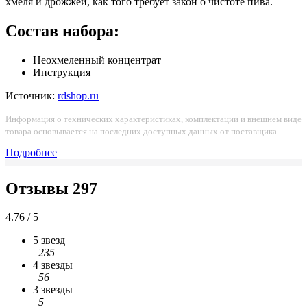
хмеля и дрожжей, как того требует закон о чистоте пива.
Состав набора:
Неохмеленный концентрат
Инструкция
Источник:
rdshop.ru
Информация о технических характеристиках, комплектации и внешнем виде
товара основывается на последних доступных данных от поставщика.
Подробнее
Отзывы
297
4.76 / 5
5 звезд
235
4 звезды
56
3 звезды
5