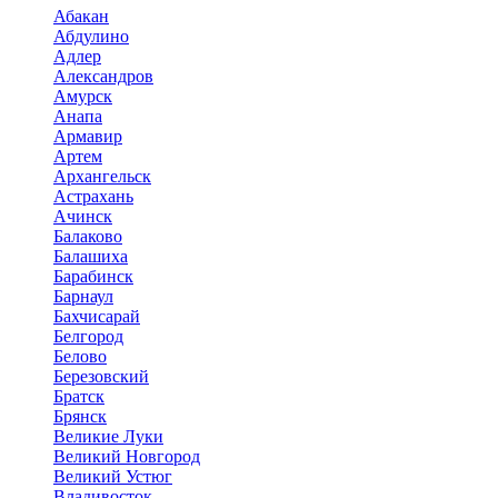
Абакан
Абдулино
Адлер
Александров
Амурск
Анапа
Армавир
Артем
Архангельск
Астрахань
Ачинск
Балаково
Балашиха
Барабинск
Барнаул
Бахчисарай
Белгород
Белово
Березовский
Братск
Брянск
Великие Луки
Великий Новгород
Великий Устюг
Владивосток