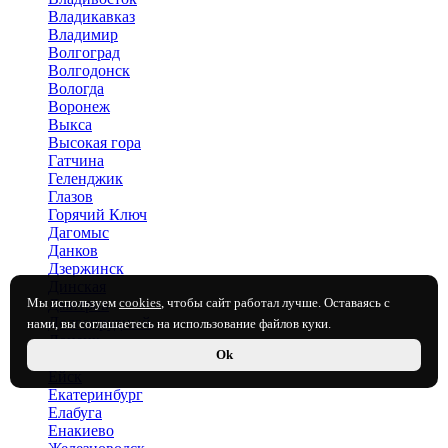
Владикавказ
Владимир
Волгоград
Волгодонск
Вологда
Воронеж
Выкса
Высокая гора
Гатчина
Геленджик
Глазов
Горячий Ключ
Дагомыс
Данков
Дзержинск
Динская
Мы используем
cookies
, чтобы сайт работал лучше. Оставаясь с
Дмитров
Долгопрудный
нами, вы соглашаетесь на использование файлов куки.
Донецк
Ok
Евпатория
Ейск
Екатеринбург
Елабуга
Енакиево