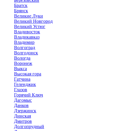
Березовский
Братск
Брянск
Великие Луки
Великий Новгород
Великий Устюг
Владивосток
Владикавказ
Владимир
Волгоград
Волгодонск
Вологда
Воронеж
Выкса
Высокая гора
Гатчина
Геленджик
Глазов
Горячий Ключ
Дагомыс
Данков
Дзержинск
Динская
Дмитров
Долгопрудный