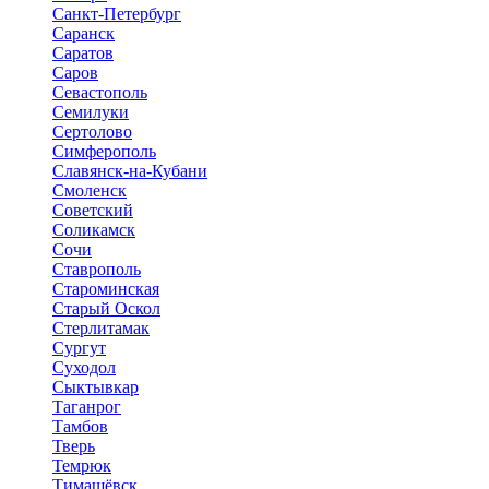
Санкт-Петербург
Саранск
Саратов
Саров
Севастополь
Семилуки
Сертолово
Симферополь
Славянск-на-Кубани
Смоленск
Советский
Соликамск
Сочи
Ставрополь
Староминская
Старый Оскол
Стерлитамак
Сургут
Суходол
Сыктывкар
Таганрог
Тамбов
Тверь
Темрюк
Тимашёвск