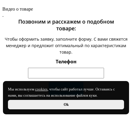
Видео о товаре
.
Позвоним и расскажем о подобном
товаре:
Чтобы оформить заявку, заполните форму. С вами свяжется
менеджер и предложит оптимальный по характеристикам
товар.
Телефон
Мы используем
cookies
, чтобы сайт работал лучше. Оставаясь с
нами, вы соглашаетесь на использование файлов куки.
Нажимая на кнопку, вы даете согласие на
обработку своих
Ok
персональных данных
.