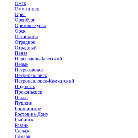
Омск
Омутнинск
Орёл
Оренбург
Орехово-Зуево
Орск
Останкино
Отрадное
Отрадный
Пенза
Переславль-Залесский
Пермь
Петрозаводск
Петропавловск
Петропавловск-Камчатский
Подольск
Прокопьевск
Псков
Пушкин
Ропшинское
Ростов-на-Дону
Рыбинск
Рязань
Сальск
Самара