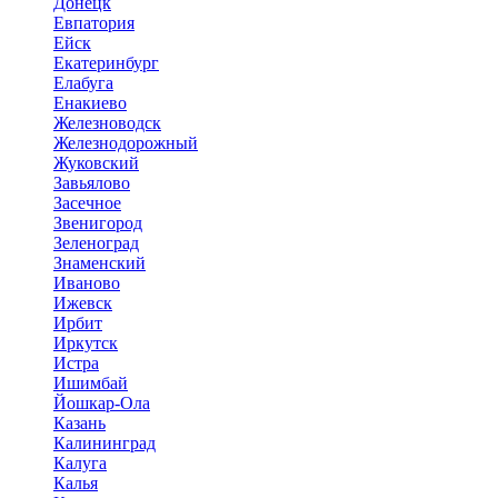
Донецк
Евпатория
Ейск
Екатеринбург
Елабуга
Енакиево
Железноводск
Железнодорожный
Жуковский
Завьялово
Засечное
Звенигород
Зеленоград
Знаменский
Иваново
Ижевск
Ирбит
Иркутск
Истра
Ишимбай
Йошкар-Ола
Казань
Калининград
Калуга
Калья