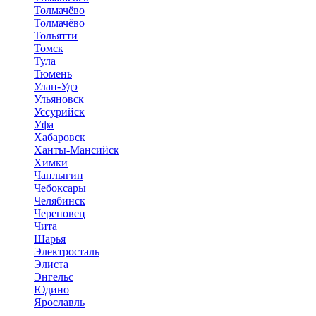
Толмачёво
Толмачёво
Тольятти
Томск
Тула
Тюмень
Улан-Удэ
Ульяновск
Уссурийск
Уфа
Хабаровск
Ханты-Мансийск
Химки
Чаплыгин
Чебоксары
Челябинск
Череповец
Чита
Шарья
Электросталь
Элиста
Энгельс
Юдино
Ярославль