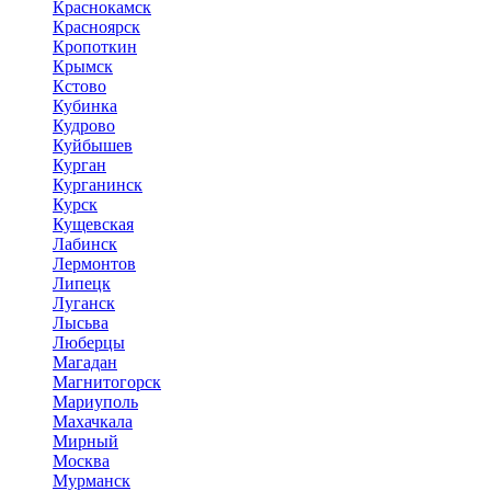
Краснокамск
Красноярск
Кропоткин
Крымск
Кстово
Кубинка
Кудрово
Куйбышев
Курган
Курганинск
Курск
Кущевская
Лабинск
Лермонтов
Липецк
Луганск
Лысьва
Люберцы
Магадан
Магнитогорск
Мариуполь
Махачкала
Мирный
Москва
Мурманск