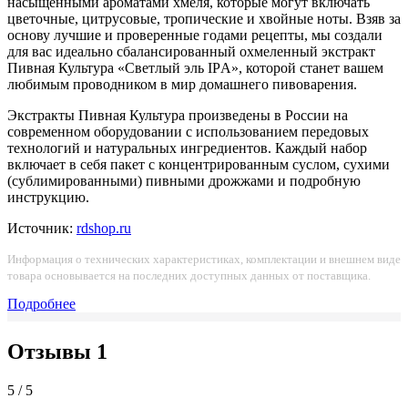
насыщенными ароматами хмеля, которые могут включать
цветочные, цитрусовые, тропические и хвойные ноты. Взяв за
основу лучшие и проверенные годами рецепты, мы создали
для вас идеально сбалансированный охмеленный экстракт
Пивная Культура «Светлый эль IPА», которой станет вашем
любимым проводником в мир домашнего пивоварения.
Экстракты Пивная Культура произведены в России на
современном оборудовании с использованием передовых
технологий и натуральных ингредиентов. Каждый набор
включает в себя пакет с концентрированным суслом, сухими
(сублимированными) пивными дрожжами и подробную
инструкцию.
Источник:
rdshop.ru
Информация о технических характеристиках, комплектации и внешнем виде
товара основывается на последних доступных данных от поставщика.
Подробнее
Отзывы
1
5 / 5