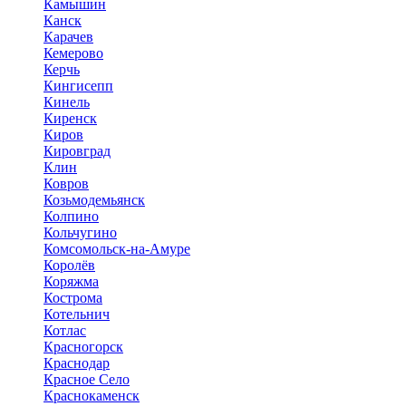
Камышин
Канск
Карачев
Кемерово
Керчь
Кингисепп
Кинель
Киренск
Киров
Кировград
Клин
Ковров
Козьмодемьянск
Колпино
Кольчугино
Комсомольск-на-Амуре
Королёв
Коряжма
Кострома
Котельнич
Котлас
Красногорск
Краснодар
Красное Село
Краснокаменск