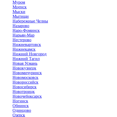
Муром
Мценск
Мыски
Мытищи
Набережные Челны
Назарово
Наро-Фоминск
Нарьян-Мар
Нестерово
Нижневартовск
Нижнекамск
Нижний Новгород
Нижний Тагил
Новая Усмань
Новокузнецк
Новомичуринск
Новомосковск
Новороссийск
Новосибирск
Новотроицк
Новочебоксарск
Ногинск
Обнинск
Одинцово
Озерск