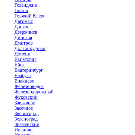
Геленджик
Глазов
Горячий Ключ
Дагомыс
Данков
Дзержинск
Динская
Дмитров
Долгопрудный
Донецк
Евпатория
Ейск
Екатеринбург
Елабуга
Енакиево
Железноводск
Железнодорожный
Жуковский
Завьялово
Засечное
Звенигород
Зеленоград
Знаменский
Иваново