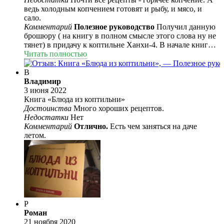
ведь холодным копчением готовят и рыбу, и мясо, и
сало.
Комментарий
Полезное руководство
Получил данную
брошюру ( на книгу в полном смысле этого слова ну не
тянет) в придачу к коптильне Ханхи-4. В начале книги
подробно описано как подготовить продукты к
Читать полностью
копчению. Далее уже даны конкретные рецепты,
сгруппированные по продуктам. Полезно.
В
Познавательно. Руководство к действию.
Владимир
3 июня 2022
Книга «Блюда из коптильни»
Достоинства
Много хороших рецептов.
Недостатки
Нет
Комментарий
Отлично.
Есть чем заняться на даче
летом.
Р
Роман
21 ноября 2020