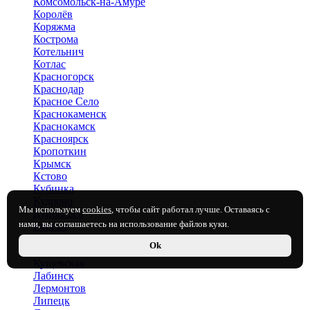
Комсомольск-на-Амуре
Королёв
Коряжма
Кострома
Котельнич
Котлас
Красногорск
Краснодар
Красное Село
Краснокаменск
Краснокамск
Красноярск
Кропоткин
Крымск
Кстово
Кубинка
Кудрово
Мы используем
cookies
, чтобы сайт работал лучше. Оставаясь с
Куйбышев
нами, вы соглашаетесь на использование файлов куки.
Курган
Курганинск
Ok
Курск
Кущевская
Лабинск
Лермонтов
Липецк