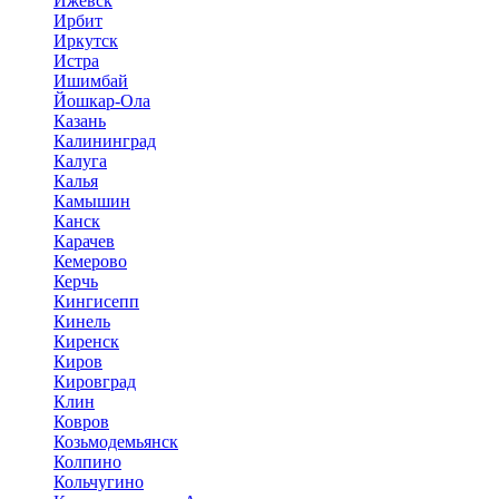
Ижевск
Ирбит
Иркутск
Истра
Ишимбай
Йошкар-Ола
Казань
Калининград
Калуга
Калья
Камышин
Канск
Карачев
Кемерово
Керчь
Кингисепп
Кинель
Киренск
Киров
Кировград
Клин
Ковров
Козьмодемьянск
Колпино
Кольчугино