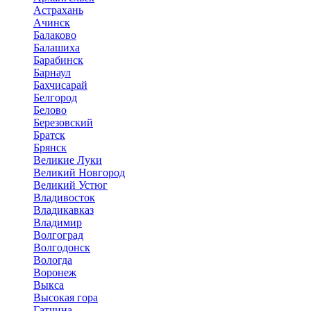
Астрахань
Ачинск
Балаково
Балашиха
Барабинск
Барнаул
Бахчисарай
Белгород
Белово
Березовский
Братск
Брянск
Великие Луки
Великий Новгород
Великий Устюг
Владивосток
Владикавказ
Владимир
Волгоград
Волгодонск
Вологда
Воронеж
Выкса
Высокая гора
Гатчина