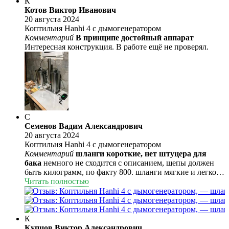
К
Котов Виктор Иванович
20 августа 2024
Коптильня Hanhi 4 с дымогенератором
Комментарий
В принципе достойный аппарат
Интересная конструкция. В работе ещё не проверял.
С
Семенов Вадим Александрович
20 августа 2024
Коптильня Hanhi 4 с дымогенератором
Комментарий
шланги короткие, нет штуцера для
бака
немного не сходится с описанием, щепы должен
быть килограмм, по факту 800. шланги мягкие и легко
перегибаются. как будет в работе, поглядим. в книгах с
Читать полностью
рецептами в основном рассказы из историй. рецептов не
нашел.
К
Купцов Виктор Александрович