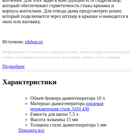
копчения. Для этих задач в конструкции есть гидрозатвор,
который обеспечивает герметичность стыка крышки и
корпуса коптильни. Для отвода дыма предусмотрен шланг,
который подключается через штуцер в крышке и выводится в
окно или вытяжку.
Источник:
rdshop.ru
Информация о технических характеристиках, комплектации и внешнем виде
товара основывается на последних доступных данных от поставщика.
Подробнее
Характеристики
Объем бункера дымогенератора
10 л
Материал дымогенератора
пищевая
нержавеющая сталь AISI 430
Емкость для щепы
7,5 л
Высота зольника
15 мм
Толщина стали дымогенератора
1 мм
Показать все