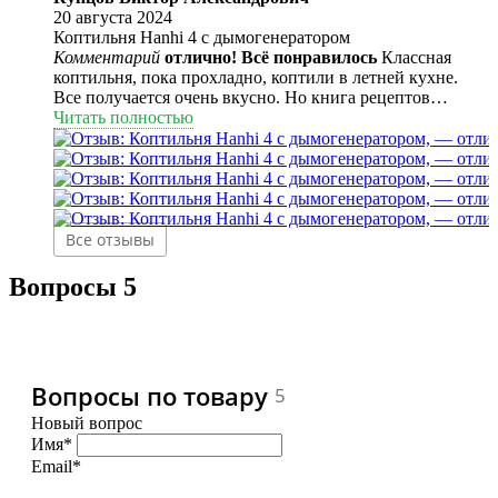
20 августа 2024
Коптильня Hanhi 4 с дымогенератором
Комментарий
отлично! Всё понравилось
Классная
коптильня, пока прохладно, коптили в летней кухне.
Все получается очень вкусно. Но книга рецептов
конечно плохая. По ней не надо готовить, коптили сало
Читать полностью
по ней, как написано 2 часа и температура 110, сало
получилось перекопченное мясо даже пересушилось.
Рецепты надо в инете смотреть, курицу уже коптили по
рецепту из инета. Вкуснотища получилась и мяско
обалденное. Покупные копчености и рядом не стояли!
Все отзывы
Вопросы
5
Вопросы по товару
5
Новый вопрос
Имя*
Email*