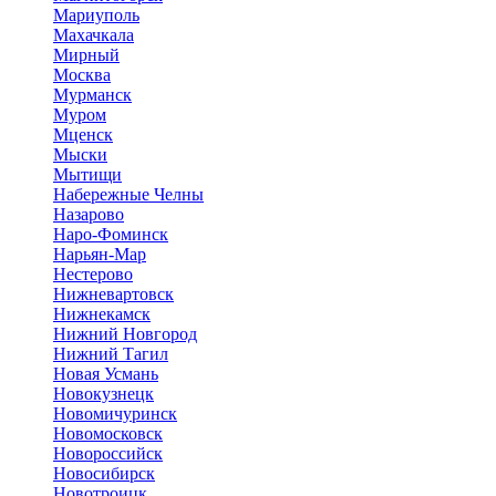
Мариуполь
Махачкала
Мирный
Москва
Мурманск
Муром
Мценск
Мыски
Мытищи
Набережные Челны
Назарово
Наро-Фоминск
Нарьян-Мар
Нестерово
Нижневартовск
Нижнекамск
Нижний Новгород
Нижний Тагил
Новая Усмань
Новокузнецк
Новомичуринск
Новомосковск
Новороссийск
Новосибирск
Новотроицк