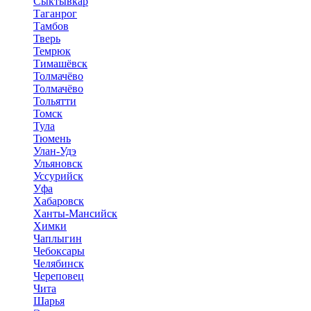
Сыктывкар
Таганрог
Тамбов
Тверь
Темрюк
Тимашёвск
Толмачёво
Толмачёво
Тольятти
Томск
Тула
Тюмень
Улан-Удэ
Ульяновск
Уссурийск
Уфа
Хабаровск
Ханты-Мансийск
Химки
Чаплыгин
Чебоксары
Челябинск
Череповец
Чита
Шарья