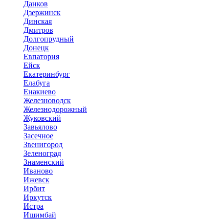
Данков
Дзержинск
Динская
Дмитров
Долгопрудный
Донецк
Евпатория
Ейск
Екатеринбург
Елабуга
Енакиево
Железноводск
Железнодорожный
Жуковский
Завьялово
Засечное
Звенигород
Зеленоград
Знаменский
Иваново
Ижевск
Ирбит
Иркутск
Истра
Ишимбай