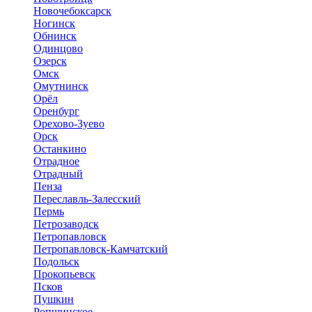
Новочебоксарск
Ногинск
Обнинск
Одинцово
Озерск
Омск
Омутнинск
Орёл
Оренбург
Орехово-Зуево
Орск
Останкино
Отрадное
Отрадный
Пенза
Переславль-Залесский
Пермь
Петрозаводск
Петропавловск
Петропавловск-Камчатский
Подольск
Прокопьевск
Псков
Пушкин
Ропшинское