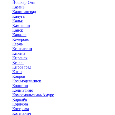
Йошкар-Ола
Казань
Калининград
Калуга
Калья
Камышин
Канск
Карачев
Кемерово
Керчь
Кингисепп
Кинель
Киренск
Киров
Кировград
Клин
Ковров
Козьмодемьянск
Колпино
Кольчугино
Комсомольск-на-Амуре
Королёв
Коряжма
Кострома
Котельнич