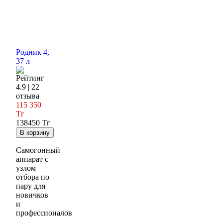
Родник 4,
37 л
4.9 | 22
отзыва
115 350
Тг
138450 Тг
Cамогонный
аппарат с
узлом
отбора по
пару для
новичков
и
профессионалов