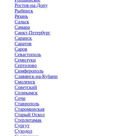
Ростов-на-Дону
Рыбинск
Рязань
Сальск
Самара
Санкт-Петербург
Саранск
Саратов
Саров
Севастополь
Семилуки
Сертолово
Симферополь
Славянск-на-Кубани
Смоленск
Советский
Соликамск
Сочи
Ставрополь
Староминская
Старый Оскол
Стерлитамак
Сургут
Суходол