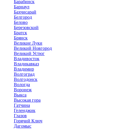
Барабинск
Барнаул
Бахчисарай
Белгород
Белово
Березовский
Братск
Брянск
Великие Луки
Великий Новгород
Великий Устюг
Владивосток
Владикавказ
Владимир
Волгоград
Волгодонск
Вологда
Воронеж
Выкса
Высокая гора
Гатчина
Геленджик
Глазов
Горячий Ключ
Дагомыс