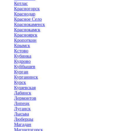
Котлас
Красногорск
Краснодар
Красное Село
Краснокаменск
Краснокамск
Красноярск
Кропоткин
Крымск
Кстово
Кубинка
Кудрово
Куйбышев
Курган
Курганинск
Курск
Кущевская
Лабинск
Лермонтов
Липецк
Луганск
Лысьва
Люберцы
Магадан
Магнитогорск